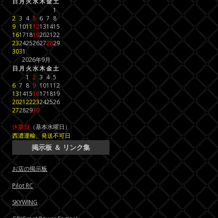
日
月
火
水
木
金
土
1
2
3
4
5
6
7
8
9
10
11
12
13
14
15
16
17
18
19
20
21
22
23
24
25
26
27
28
29
30
31
2026年9月
日
月
火
水
木
金
土
1
2
3
4
5
6
7
8
9
10
11
12
13
14
15
16
17
18
19
20
21
22
23
24
25
26
27
28
29
30
休業日
（基本水曜日）
西濃運輸、発送不可日
掲示板 ＆ リンク集
お店の掲示板
Pilot RC
SKYWING