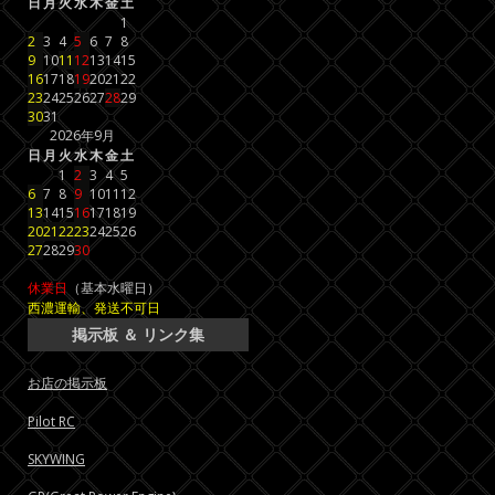
日
月
火
水
木
金
土
1
2
3
4
5
6
7
8
9
10
11
12
13
14
15
16
17
18
19
20
21
22
23
24
25
26
27
28
29
30
31
2026年9月
日
月
火
水
木
金
土
1
2
3
4
5
6
7
8
9
10
11
12
13
14
15
16
17
18
19
20
21
22
23
24
25
26
27
28
29
30
休業日
（基本水曜日）
西濃運輸、発送不可日
掲示板 ＆ リンク集
お店の掲示板
Pilot RC
SKYWING