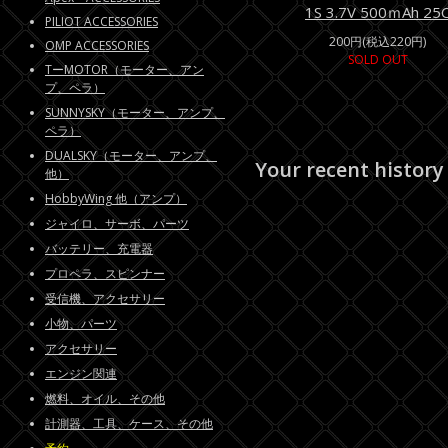
1S 3.7V 500ｍAh 25
PILIOT ACCESSORIES
200円(税込220円)
OMP ACCESSORIES
SOLD OUT
TーMOTOR（モーター、アン
プ、ペラ）
SUNNYSKY（モーター、アンプ、
ペラ）
DUALSKY（モーター、アンプ、
Your recent history
他）
HobbyWing 他（アンプ）
ジャイロ、サーボ、パーツ
バッテリー、充電器
プロペラ、スピンナー
受信機、アクセサリー
小物、パーツ
アクセサリー
エンジン関連
燃料、オイル、その他
計測器、工具、ケース、その他