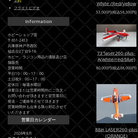
予約
White /Red/yellow
フライトビデオ
53,000円(税込58,300円)
Information
ホビーショップ雷
〒651-2413
兵庫県神戸市西区
福吉台2丁目9-16
73"laser260-plus-
ホビー、ラジコン用品の通販及び店
A(white/red/blue)
舗販売
営業時間
80,000円(税込88,000円)
平日10：00～17：00
土日祝9：00～17：00
定休日：毎週水曜日
休業日または営業時間外にご注文・
お問い合わせ頂きますと翌営業日に
発送・ご連絡等させて頂きます
営業時間外も出来る限り対応させて
いただきます
営業日カレンダー
88in LASER260-plus
2026年8月
(ORANGE)