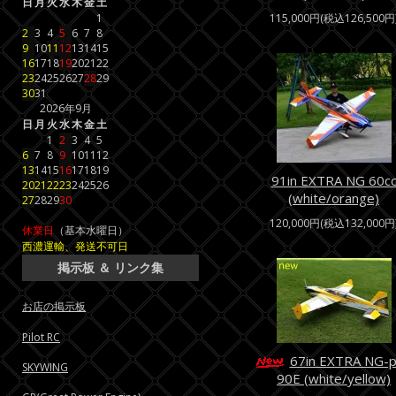
日
月
火
水
木
金
土
1
115,000円(税込126,500円
2
3
4
5
6
7
8
9
10
11
12
13
14
15
16
17
18
19
20
21
22
23
24
25
26
27
28
29
30
31
2026年9月
日
月
火
水
木
金
土
1
2
3
4
5
6
7
8
9
10
11
12
13
14
15
16
17
18
19
91in EXTRA NG 60c
20
21
22
23
24
25
26
(white/orange)
27
28
29
30
120,000円(税込132,000円
休業日
（基本水曜日）
西濃運輸、発送不可日
掲示板 ＆ リンク集
お店の掲示板
Pilot RC
67in EXTRA NG-p
SKYWING
90E (white/yellow)