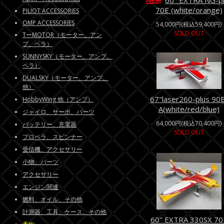
60" EXTRA NG-p
70E (white/orange)
PILIOT ACCESSORIES
OMP ACCESSORIES
54,000円(税込59,400円)
SOLD OUT
TーMOTOR（モーター、アン
プ、ペラ）
SUNNYSKY（モーター、アンプ、
ペラ）
DUALSKY（モーター、アンプ、
他）
67"laser260-plus 90
HobbyWing 他（アンプ）
A(white/red/blue)
ジャイロ、サーボ、パーツ
64,000円(税込70,400円)
バッテリー、充電器
SOLD OUT
プロペラ、スピンナー
受信機、アクセサリー
小物、パーツ
アクセサリー
エンジン関連
燃料、オイル、その他
計測器、工具、ケース、その他
60" EXTRA 330SX 70