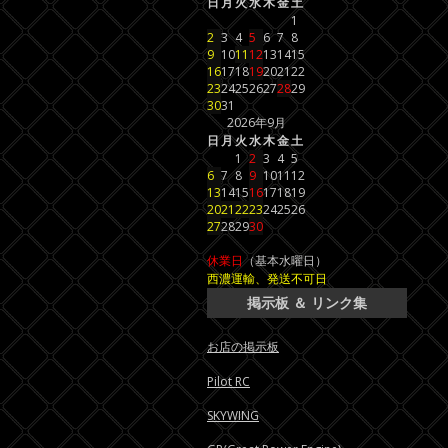
日
月
火
水
木
金
土
1
2
3
4
5
6
7
8
9
10
11
12
13
14
15
16
17
18
19
20
21
22
23
24
25
26
27
28
29
30
31
2026年9月
日
月
火
水
木
金
土
1
2
3
4
5
6
7
8
9
10
11
12
13
14
15
16
17
18
19
20
21
22
23
24
25
26
27
28
29
30
休業日
（基本水曜日）
西濃運輸、発送不可日
掲示板 ＆ リンク集
お店の掲示板
Pilot RC
SKYWING