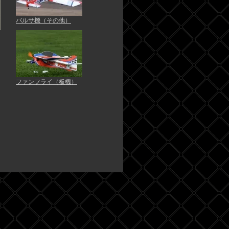
バルサ機（その他）
ファンフライ（板機）