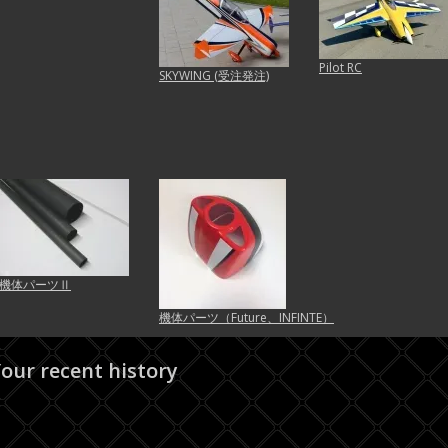
Pilot RC
SKYWING (受注発注)
機体パーツⅡ
機体パーツ（Future、INFINTE）
our recent history