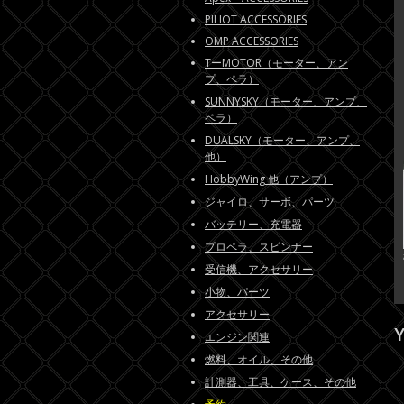
PILIOT ACCESSORIES
OMP ACCESSORIES
TーMOTOR（モーター、アン
プ、ペラ）
SUNNYSKY（モーター、アンプ、
ペラ）
DUALSKY（モーター、アンプ、
他）
HobbyWing 他（アンプ）
ジャイロ、サーボ、パーツ
バッテリー、充電器
プロペラ、スピンナー
受信機、アクセサリー
小物、パーツ
アクセサリー
Y
エンジン関連
燃料、オイル、その他
計測器、工具、ケース、その他