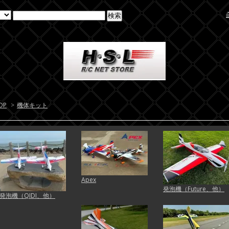
OP
>
機体キット
Apex
発泡機（Future、他）
発泡機（QIDI、他）