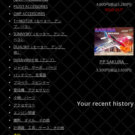
4,800円(税込5,280円)
PILIOT ACCESSORIES
SOLD OUT
OMP ACCESSORIES
TーMOTOR（モーター、アン
プ、ペラ）
SUNNYSKY（モーター、アンプ、
ペラ）
DUALSKY（モーター、アンプ、
他）
HobbyWing 他（アンプ）
PP SAKURA
ジャイロ、サーボ、パーツ
3,300円(税込3,630円)
バッテリー、充電器
プロペラ、スピンナー
受信機、アクセサリー
小物、パーツ
Your recent history
アクセサリー
エンジン関連
燃料、オイル、その他
計測器、工具、ケース、その他