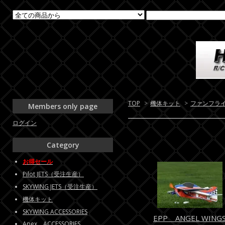
TOP
>
機体キット
>
ファンフラ
Members only page
ログイン
Category
お得セール
Pilot JETS（受注生産）
SKYWING JETS（受注生産）
機体キット
SKYWING ACCESSORIES
EPP ANGEL WING
Apex ACCESSORIES