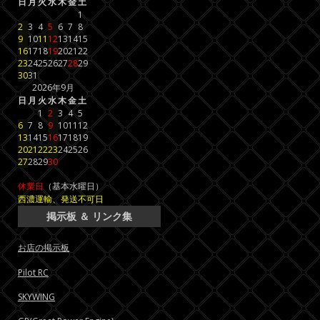
日
月
火
水
木
金
土
1
2
3
4
5
6
7
8
9
10
11
12
13
14
15
16
17
18
19
20
21
22
23
24
25
26
27
28
29
30
31
2026年9月
日
月
火
水
木
金
土
1
2
3
4
5
6
7
8
9
10
11
12
13
14
15
16
17
18
19
20
21
22
23
24
25
26
27
28
29
30
休業日
（基本水曜日）
西濃運輸、発送不可日
掲示板 ＆ リンク集
お店の掲示板
Pilot RC
SKYWING