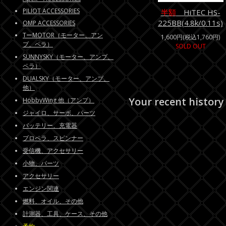
PILIOT ACCESSORIES
半額
HiTEC HS-
225BB(4.8k/0.11s)
OMP ACCESSORIES
TーMOTOR（モーター、アン
1,600円(税込1,760円)
プ、ペラ）
SOLD OUT
SUNNYSKY（モーター、アンプ、
ペラ）
DUALSKY（モーター、アンプ、
他）
Your recent history
HobbyWing 他（アンプ）
ジャイロ、サーボ、パーツ
バッテリー、充電器
プロペラ、スピンナー
受信機、アクセサリー
小物、パーツ
アクセサリー
エンジン関連
燃料、オイル、その他
計測器、工具、ケース、その他