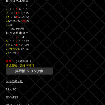
日
月
火
水
木
金
土
1
2
3
4
5
6
7
8
9
10
11
12
13
14
15
16
17
18
19
20
21
22
23
24
25
26
27
28
29
30
31
2026年9月
日
月
火
水
木
金
土
1
2
3
4
5
6
7
8
9
10
11
12
13
14
15
16
17
18
19
20
21
22
23
24
25
26
27
28
29
30
休業日
（基本水曜日）
西濃運輸、発送不可日
掲示板 ＆ リンク集
お店の掲示板
Pilot RC
SKYWING