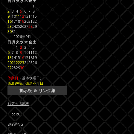
日
月
火
水
木
金
土
1
2
3
4
5
6
7
8
9
10
11
12
13
14
15
16
17
18
19
20
21
22
23
24
25
26
27
28
29
30
31
2026年9月
日
月
火
水
木
金
土
1
2
3
4
5
6
7
8
9
10
11
12
13
14
15
16
17
18
19
20
21
22
23
24
25
26
27
28
29
30
休業日
（基本水曜日）
西濃運輸、発送不可日
掲示板 ＆ リンク集
お店の掲示板
Pilot RC
SKYWING