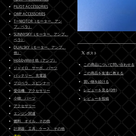
PILIOT ACCESSORIES
OMP ACCESSORIES
TーMOTOR（モーター、アン
プ、ペラ）
SUNNYSKY（モーター、アンプ、
ペラ）
DUALSKY（モーター、アンプ、
他）
HobbyWing 他（アンプ）
この商品について問い合わせる
ジャイロ、サーボ、パーツ
この商品を友達に教える
バッテリー、充電器
買い物を続ける
プロペラ、スピンナー
レビューを見る(0件)
受信機、アクセサリー
小物、パーツ
レビューを投稿
アクセサリー
エンジン関連
燃料、オイル、その他
計測器、工具、ケース、その他