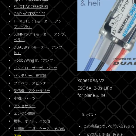
PILIOT ACCESSORIES
OMP ACCESSORIES
TーMOTOR（モーター、アン
プ、ペラ）
SUNNYSKY（モーター、アンプ、
ペラ）
DUALSKY（モーター、アンプ、
他）
HobbyWing 他（アンプ）
ジャイロ、サーボ、パーツ
バッテリー、充電器
XC0610BA V2
プロペラ、スピンナー
ESC 6A, 2-3s LiPo
受信機、アクセサリー
for plane & heli
小物、パーツ
アクセサリー
エンジン関連
燃料、オイル、その他
この商品について問い合わせる
計測器、工具、ケース、その他
この商品を友達に教える