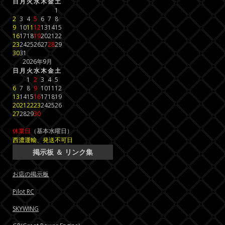
日
月
火
水
木
金
土
1
2
3
4
5
6
7
8
9
10
11
12
13
14
15
16
17
18
19
20
21
22
23
24
25
26
27
28
29
30
31
2026年9月
日
月
火
水
木
金
土
1
2
3
4
5
6
7
8
9
10
11
12
13
14
15
16
17
18
19
20
21
22
23
24
25
26
27
28
29
30
休業日
（基本水曜日）
西濃運輸、発送不可日
掲示板 ＆ リンク集
お店の掲示板
Pilot RC
SKYWING