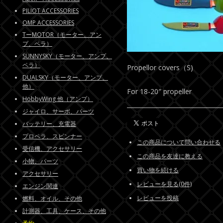
PILIOT ACCESSORIES
OMP ACCESSORIES
TーMOTOR（モーター、アン
プ、ペラ）
SUNNYSKY（モーター、アンプ、
ペラ）
Propellor covers（S)
DUALSKY（モーター、アンプ、
他）
For 18-20″ propeller
HobbyWing 他（アンプ）
ジャイロ、サーボ、パーツ
バッテリー、充電器
プロペラ、スピンナー
この商品について問い合わせる
受信機、アクセサリー
この商品を友達に教える
小物、パーツ
買い物を続ける
アクセサリー
レビューを見る(0件)
エンジン関連
レビューを投稿
燃料、オイル、その他
計測器、工具、ケース、その他