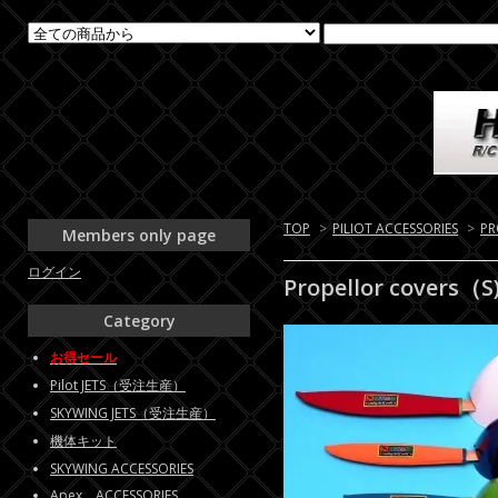
TOP
>
PILIOT ACCESSORIES
>
PR
Members only page
ログイン
Propellor covers（S
Category
お得セール
Pilot JETS（受注生産）
SKYWING JETS（受注生産）
機体キット
SKYWING ACCESSORIES
Apex ACCESSORIES