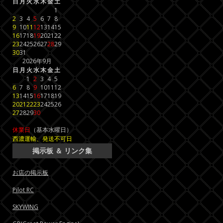
日
月
火
水
木
金
土
1
2
3
4
5
6
7
8
9
10
11
12
13
14
15
16
17
18
19
20
21
22
23
24
25
26
27
28
29
30
31
2026年9月
日
月
火
水
木
金
土
1
2
3
4
5
6
7
8
9
10
11
12
13
14
15
16
17
18
19
20
21
22
23
24
25
26
27
28
29
30
休業日
（基本水曜日）
西濃運輸、発送不可日
掲示板 ＆ リンク集
お店の掲示板
Pilot RC
SKYWING