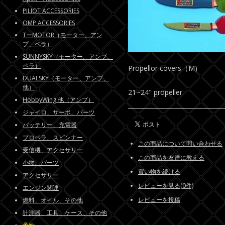
PILIOT ACCESSORIES
OMP ACCESSORIES
TーMOTOR（モーター、アン
プ、ペラ）
SUNNYSKY（モーター、アンプ、
ペラ）
Propellor covers（M)
DUALSKY（モーター、アンプ、
他）
21~24" propeller
HobbyWing 他（アンプ）
ジャイロ、サーボ、パーツ
バッテリー、充電器
プロペラ、スピンナー
この商品について問い合わせる
受信機、アクセサリー
この商品を友達に教える
小物、パーツ
買い物を続ける
アクセサリー
レビューを見る(0件)
エンジン関連
レビューを投稿
燃料、オイル、その他
計測器、工具、ケース、その他