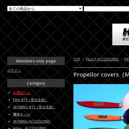
TOP
>
PILIOT ACCESSORIES
>
PR
Members only page
ログイン
Propellor covers（M
Category
お得セール
Pilot JETS（受注生産）
SKYWING JETS（受注生産）
機体キット
SKYWING ACCESSORIES
Apex ACCESSORIES