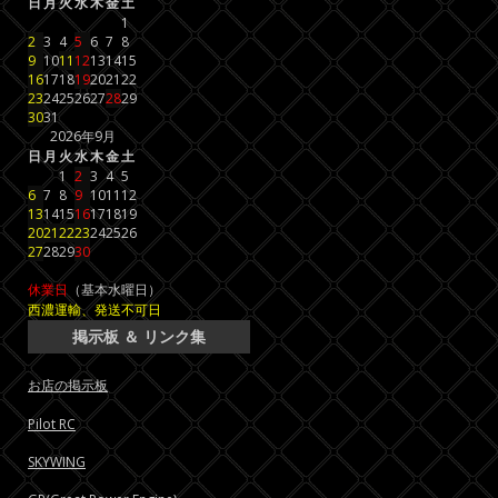
日
月
火
水
木
金
土
1
2
3
4
5
6
7
8
9
10
11
12
13
14
15
16
17
18
19
20
21
22
23
24
25
26
27
28
29
30
31
2026年9月
日
月
火
水
木
金
土
1
2
3
4
5
6
7
8
9
10
11
12
13
14
15
16
17
18
19
20
21
22
23
24
25
26
27
28
29
30
休業日
（基本水曜日）
西濃運輸、発送不可日
掲示板 ＆ リンク集
お店の掲示板
Pilot RC
SKYWING