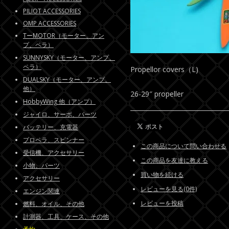
PILIOT ACCESSORIES
OMP ACCESSORIES
TーMOTOR（モーター、アン
プ、ペラ）
SUNNYSKY（モーター、アンプ、
ペラ）
Propellor covers（L)
DUALSKY（モーター、アンプ、
他）
26-29″ propeller
HobbyWing 他（アンプ）
ジャイロ、サーボ、パーツ
バッテリー、充電器
プロペラ、スピンナー
この商品について問い合わせる
受信機、アクセサリー
この商品を友達に教える
小物、パーツ
買い物を続ける
アクセサリー
レビューを見る(0件)
エンジン関連
レビューを投稿
燃料、オイル、その他
計測器、工具、ケース、その他