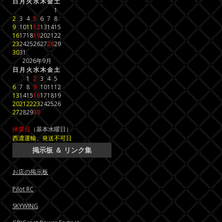
日
月
火
水
木
金
土
1
2
3
4
5
6
7
8
9
10
11
12
13
14
15
16
17
18
19
20
21
22
23
24
25
26
27
28
29
30
31
2026年9月
日
月
火
水
木
金
土
1
2
3
4
5
6
7
8
9
10
11
12
13
14
15
16
17
18
19
20
21
22
23
24
25
26
27
28
29
30
休業日
（基本水曜日）
西濃運輸、発送不可日
掲示板 ＆ リンク集
お店の掲示板
Pilot RC
SKYWING