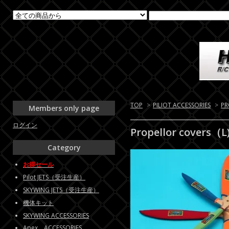
TOP
>
PILIOT ACCESSORIES
>
PR
Members only page
ログイン
Propellor covers（L)
Category
お得セール
Pilot JETS（受注生産）
SKYWING JETS（受注生産）
機体キット
SKYWING ACCESSORIES
Apex ACCESSORIES