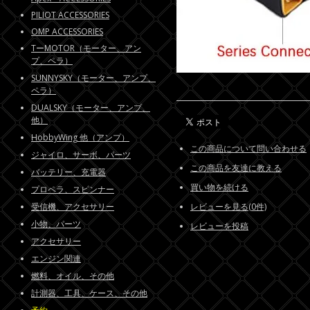
PILIOT ACCESSORIES
OMP ACCESSORIES
TーMOTOR（モーター、アン
プ、ペラ）
SUNNYSKY（モーター、アンプ、
ペラ）
DUALSKY（モーター、アンプ、
他）
HobbyWing 他（アンプ）
この商品について問い合わせる
ジャイロ、サーボ、パーツ
この商品を友達に教える
バッテリー、充電器
買い物を続ける
プロペラ、スピンナー
受信機、アクセサリー
レビューを見る(0件)
小物、パーツ
レビューを投稿
アクセサリー
エンジン関連
燃料、オイル、その他
計測器、工具、ケース、その他