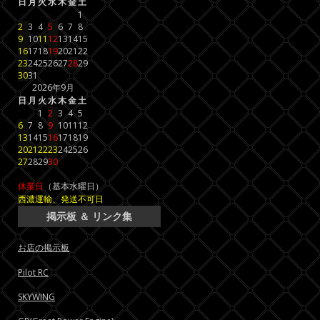
日
月
火
水
木
金
土
1
2
3
4
5
6
7
8
9
10
11
12
13
14
15
16
17
18
19
20
21
22
23
24
25
26
27
28
29
30
31
2026年9月
日
月
火
水
木
金
土
1
2
3
4
5
6
7
8
9
10
11
12
13
14
15
16
17
18
19
20
21
22
23
24
25
26
27
28
29
30
休業日
（基本水曜日）
西濃運輸、発送不可日
掲示板 ＆ リンク集
お店の掲示板
Pilot RC
SKYWING