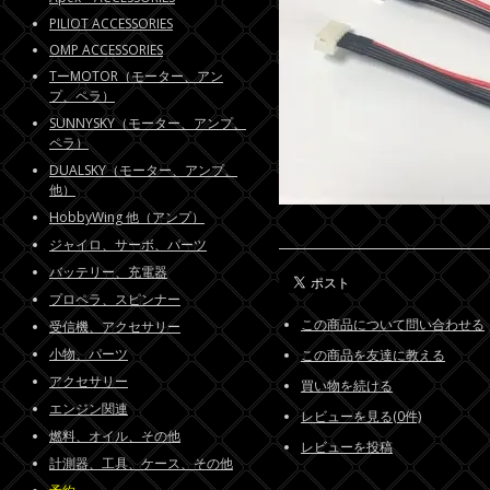
PILIOT ACCESSORIES
OMP ACCESSORIES
TーMOTOR（モーター、アン
プ、ペラ）
SUNNYSKY（モーター、アンプ、
ペラ）
DUALSKY（モーター、アンプ、
他）
HobbyWing 他（アンプ）
ジャイロ、サーボ、パーツ
バッテリー、充電器
プロペラ、スピンナー
この商品について問い合わせる
受信機、アクセサリー
小物、パーツ
この商品を友達に教える
アクセサリー
買い物を続ける
エンジン関連
レビューを見る(0件)
燃料、オイル、その他
レビューを投稿
計測器、工具、ケース、その他