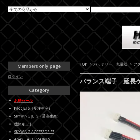
TOP
>
バッテリー、充電器
>
ア
Members only page
ログイン
バランス端子 延長ケ
Category
お得セール
Pilot JETS（受注生産）
SKYWING JETS（受注生産）
機体キット
SKYWING ACCESSORIES
Apex ACCESSORIES