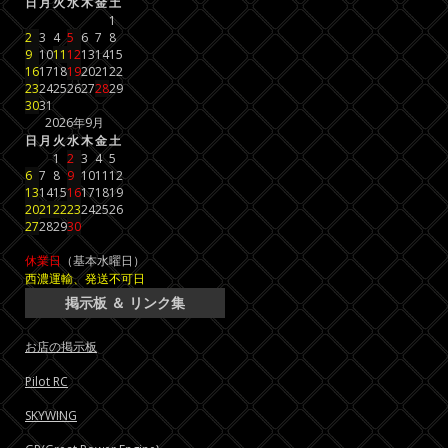
日
月
火
水
木
金
土
1
2
3
4
5
6
7
8
9
10
11
12
13
14
15
16
17
18
19
20
21
22
23
24
25
26
27
28
29
30
31
2026年9月
日
月
火
水
木
金
土
1
2
3
4
5
6
7
8
9
10
11
12
13
14
15
16
17
18
19
20
21
22
23
24
25
26
27
28
29
30
休業日
（基本水曜日）
西濃運輸、発送不可日
掲示板 ＆ リンク集
お店の掲示板
Pilot RC
SKYWING