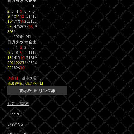
日
月
火
水
木
金
土
1
2
3
4
5
6
7
8
9
10
11
12
13
14
15
16
17
18
19
20
21
22
23
24
25
26
27
28
29
30
31
2026年9月
日
月
火
水
木
金
土
1
2
3
4
5
6
7
8
9
10
11
12
13
14
15
16
17
18
19
20
21
22
23
24
25
26
27
28
29
30
休業日
（基本水曜日）
西濃運輸、発送不可日
掲示板 ＆ リンク集
お店の掲示板
Pilot RC
SKYWING