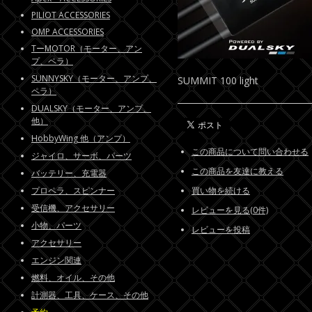
PILIOT ACCESSORIES
OMP ACCESSORIES
TーMOTOR（モーター、アン
プ、ペラ）
SUNNYSKY（モーター、アンプ、
SUMMIT 100 light
ペラ）
DUALSKY（モーター、アンプ、
他）
HobbyWing 他（アンプ）
この商品について問い合わせる
ジャイロ、サーボ、パーツ
この商品を友達に教える
バッテリー、充電器
プロペラ、スピンナー
買い物を続ける
受信機、アクセサリー
レビューを見る(0件)
小物、パーツ
レビューを投稿
アクセサリー
エンジン関連
燃料、オイル、その他
計測器、工具、ケース、その他