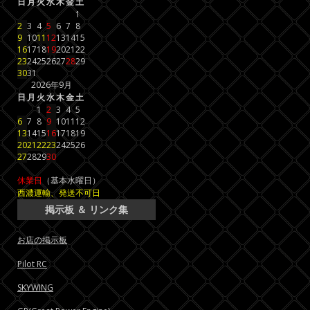
日
月
火
水
木
金
土
1
2
3
4
5
6
7
8
9
10
11
12
13
14
15
16
17
18
19
20
21
22
23
24
25
26
27
28
29
30
31
2026年9月
日
月
火
水
木
金
土
1
2
3
4
5
6
7
8
9
10
11
12
13
14
15
16
17
18
19
20
21
22
23
24
25
26
27
28
29
30
休業日
（基本水曜日）
西濃運輸、発送不可日
掲示板 ＆ リンク集
お店の掲示板
Pilot RC
SKYWING