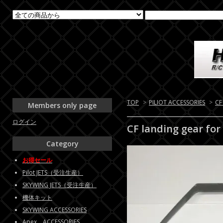
TOP
>
PILIOT ACCESSORIES
>
CF
Members only page
ログイン
CF landing gear fo
Category
お得セール
Pilot JETS（受注生産）
SKYWING JETS（受注生産）
機体キット
SKYWING ACCESSORIES
Apex ACCESSORIES