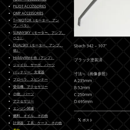
PILIOT ACCESSORIES
OMP ACCESSORIES
TーMOTOR（モーター、アン
プ、ペラ）
SUNNYSKY（モーター、アンプ、
ペラ）
DUALSKY（モーター、アンプ、
Sbach 342 – 107″
他）
HobbyWing 他（アンプ）
ブラック塗装済
ジャイロ、サーボ、パーツ
バッテリー、充電器
寸法≒（画像参照）
プロペラ、スピンナー
A:235mm
受信機、アクセサリー
B:52mm
小物、パーツ
C:250mm
アクセサリー
D:695mm
エンジン関連
燃料、オイル、その他
計測器、工具、ケース、その他