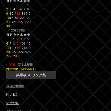
日
月
火
水
木
金
土
1
2
3
4
5
6
7
8
9
10
11
12
13
14
15
16
17
18
19
20
21
22
23
24
25
26
27
28
29
30
31
2026年9月
日
月
火
水
木
金
土
1
2
3
4
5
6
7
8
9
10
11
12
13
14
15
16
17
18
19
20
21
22
23
24
25
26
27
28
29
30
休業日
（基本水曜日）
西濃運輸、発送不可日
掲示板 ＆ リンク集
お店の掲示板
Pilot RC
SKYWING