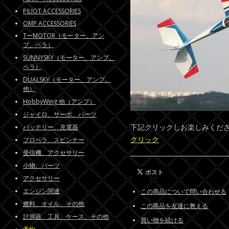
PILIOT ACCESSORIES
OMP ACCESSORIES
TーMOTOR（モーター、アン
プ、ペラ）
SUNNYSKY（モーター、アンプ、
ペラ）
DUALSKY（モーター、アンプ、
他）
HobbyWing 他（アンプ）
ジャイロ、サーボ、パーツ
下記クリックしお楽しみくだ
バッテリー、充電器
クリック
プロペラ、スピンナー
受信機、アクセサリー
小物、パーツ
アクセサリー
エンジン関連
この商品について問い合わせる
燃料、オイル、その他
この商品を友達に教える
計測器、工具、ケース、その他
買い物を続ける