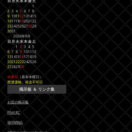
日
月
火
水
木
金
土
1
2
3
4
5
6
7
8
9
10
11
12
13
14
15
16
17
18
19
20
21
22
23
24
25
26
27
28
29
30
31
2026年9月
日
月
火
水
木
金
土
1
2
3
4
5
6
7
8
9
10
11
12
13
14
15
16
17
18
19
20
21
22
23
24
25
26
27
28
29
30
休業日
（基本水曜日）
西濃運輸、発送不可日
掲示板 ＆ リンク集
お店の掲示板
Pilot RC
SKYWING