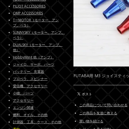
PILIOT ACCESSORIES
OMP ACCESSORIES
TーMOTOR（モーター、アン
プ、ペラ）
SUNNYSKY（モーター、アンプ、
ペラ）
DUALSKY（モーター、アンプ、
他）
HobbyWing 他（アンプ）
ジャイロ、サーボ、パーツ
バッテリー、充電器
FUTABA用 M3 ジョイスティ
プロペラ、スピンナー
受信機、アクセサリー
小物、パーツ
アクセサリー
この商品について問い合わせる
エンジン関連
この商品を友達に教える
燃料、オイル、その他
買い物を続ける
計測器、工具、ケース、その他