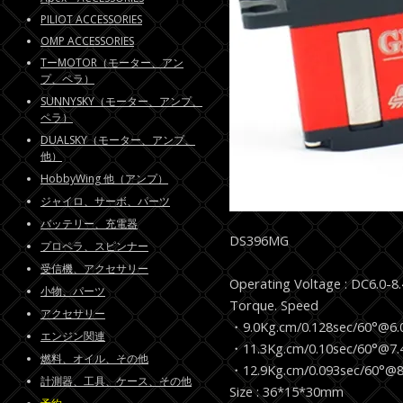
PILIOT ACCESSORIES
OMP ACCESSORIES
TーMOTOR（モーター、アン
プ、ペラ）
SUNNYSKY（モーター、アンプ、
ペラ）
DUALSKY（モーター、アンプ、
他）
HobbyWing 他（アンプ）
ジャイロ、サーボ、パーツ
バッテリー、充電器
DS396MG
プロペラ、スピンナー
受信機、アクセサリー
Operating Voltage : DC6.0-8
小物、パーツ
Torque. Speed
アクセサリー
・9.0Kg.cm/0.128sec/60°@6.
エンジン関連
・11.3Kg.cm/0.10sec/60°@7.
燃料、オイル、その他
・12.9Kg.cm/0.093sec/60°@8
計測器、工具、ケース、その他
Size : 36*15*30mm