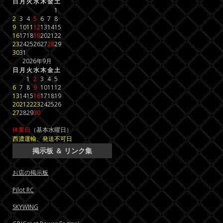
日
月
火
水
木
金
土
1
2
3
4
5
6
7
8
9
10
11
12
13
14
15
16
17
18
19
20
21
22
23
24
25
26
27
28
29
30
31
2026年9月
日
月
火
水
木
金
土
1
2
3
4
5
6
7
8
9
10
11
12
13
14
15
16
17
18
19
20
21
22
23
24
25
26
27
28
29
30
休業日
（基本水曜日）
西濃運輸、発送不可日
掲示板 ＆ リンク集
お店の掲示板
Pilot RC
SKYWING