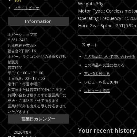
予約
Weight : 39g
フライトビデオ
Motor Type : Coreless moto
Operating Frequency : 1520
Information
Horn Gear Spline : 25T(5.92
ホビーショップ雷
〒651-2413
兵庫県神戸市西区
福吉台2丁目9-16
ホビー、ラジコン用品の通販及び店
この商品について問い合わせる
舗販売
この商品を友達に教える
営業時間
平日10：00～17：00
買い物を続ける
土日祝9：00～17：00
レビューを見る(0件)
定休日：毎週水曜日
休業日または営業時間外にご注文・
レビューを投稿
お問い合わせ頂きますと翌営業日に
発送・ご連絡等させて頂きます
営業時間外も出来る限り対応させて
いただきます
営業日カレンダー
Your recent history
2026年8月