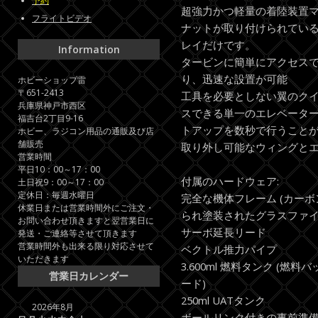
予約
超強力かつ軽量の着陸装置
フライトビデオ
ナットが取り付けられてい
レイだけです。
Information
タービンに簡単にアクセス
り、迅速な設置が可能
ホビーショップ雷
〒651-2413
工具を必要としない翼のク
兵庫県神戸市西区
スできる単一のエレベータ
福吉台2丁目9-16
トアップを数秒で行うこと
ホビー、ラジコン用品の通販及び店
舗販売
取り外し可能なウィングと
営業時間
平日10：00～17：00
付属のハードウェア:
土日祝9：00～17：00
定休日：毎週水曜日
完全な機体フレーム (カー
休業日または営業時間外にご注文・
られ塗装されたグラスファイ
お問い合わせ頂きますと翌営業日に
サーボ延長リード
発送・ご連絡等させて頂きます
営業時間外も出来る限り対応させて
ベクトル推力パイプ
いただきます
3.600ml 燃料タンク (
営業日カレンダー
ード)
250ml UATタンク
2026年8月
ボールリンク付きの事前準