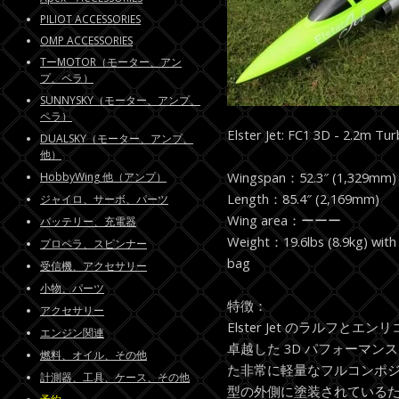
PILIOT ACCESSORIES
OMP ACCESSORIES
TーMOTOR（モーター、アン
プ、ペラ）
SUNNYSKY（モーター、アンプ、
ペラ）
Elster Jet: FC1 3D - 2.2m Tu
DUALSKY（モーター、アンプ、
他）
Wingspan：52.3″ (1,329mm)
HobbyWing 他（アンプ）
Length：85.4″ (2,169mm)
ジャイロ、サーボ、パーツ
Wing area：ーーー
バッテリー、充電器
Weight：19.6lbs (8.9kg) with 
プロペラ、スピンナー
bag
受信機、アクセサリー
小物、パーツ
特徴：
アクセサリー
Elster Jet のラルフと
エンジン関連
卓越した 3D パフォーマ
燃料、オイル、その他
た非常に軽量なフルコンポ
計測器、工具、ケース、その他
型の外側に塗装されている