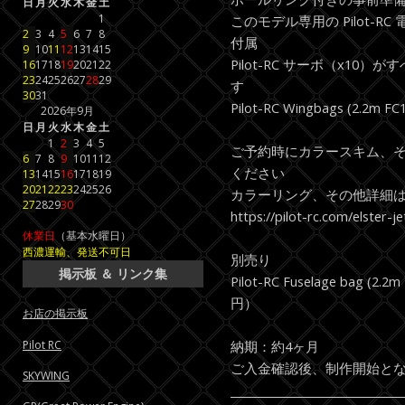
日
月
火
水
木
金
土
1
このモデル専用の Pilot-
2
3
4
5
6
7
8
付属
9
10
11
12
13
14
15
Pilot-RC サーボ（x1
16
17
18
19
20
21
22
23
24
25
26
27
28
29
す
30
31
Pilot-RC Wingbags (2.2m FC1
2026年9月
日
月
火
水
木
金
土
1
2
3
4
5
ご予約時にカラースキム、
6
7
8
9
10
11
12
ください
13
14
15
16
17
18
19
20
21
22
23
24
25
26
カラーリング、その他詳細は
27
28
29
30
https://pilot-rc.com/elster-j
休業日
（基本水曜日）
西濃運輸、発送不可日
別売り
掲示板 ＆ リンク集
Pilot-RC Fuselage bag (2
円）
お店の掲示板
Pilot RC
納期：約4ヶ月
ご入金確認後、制作開始と
SKYWING