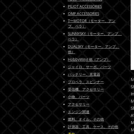
PILIOT ACCESSORIES
OMP ACCESSORIES
TーMOTOR（モーター、アン
プ、ペラ）
SUNNYSKY（モーター、アンプ、
ペラ）
DUALSKY（モーター、アンプ、
他）
HobbyWing 他（アンプ）
ジャイロ、サーボ、パーツ
バッテリー、充電器
M
プロペラ、スピンナー
S
受信機、アクセサリー
I
小物、パーツ
M
アクセサリー
S
エンジン関連
A
燃料、オイル、その他
M
計測器、工具、ケース、その他
M