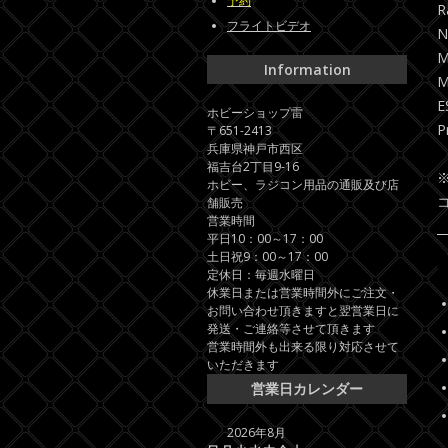
予約
R
フライトビデオ
N
M
Information
M
E
ホビーショップ雷
P
〒651-2413
兵庫県神戸市西区
福吉台2丁目9-16
ホビー、ラジコン用品の通販及び店
舗販売
営業時間
平日10：00～17：00
土日祝9：00～17：00
定休日：毎週水曜日
休業日または営業時間外にご注文・
お問い合わせ頂きますと翌営業日に
発送・ご連絡等させて頂きます
営業時間外も出来る限り対応させて
いただきます
営業日カレンダー
2026年8月