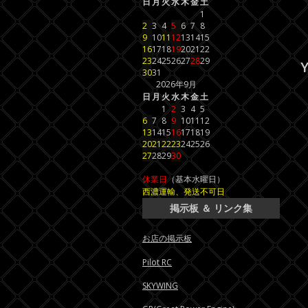
日
月
火
水
木
金
土
1
2
3
4
5
6
7
8
9
10
11
12
13
14
15
16
17
18
19
20
21
22
23
24
25
26
27
28
29
Y
30
31
2026年9月
日
月
火
水
木
金
土
1
2
3
4
5
6
7
8
9
10
11
12
13
14
15
16
17
18
19
20
21
22
23
24
25
26
27
28
29
30
休業日
（基本水曜日）
西濃運輸、発送不可日
掲示板 ＆ リンク集
お店の掲示板
Pilot RC
SKYWING