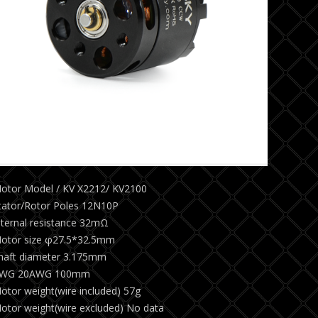
otor Model / KV X2212/ KV2100
tator/Rotor Poles 12N10P
nternal resistance 32mΩ
otor size φ27.5*32.5mm
haft diameter 3.175mm
WG 20AWG 100mm
otor weight(wire included) 57g
otor weight(wire excluded) No data