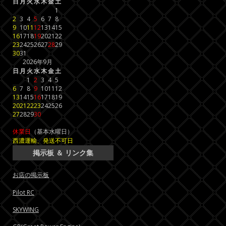
日
月
火
水
木
金
土
1
2
3
4
5
6
7
8
9
10
11
12
13
14
15
16
17
18
19
20
21
22
23
24
25
26
27
28
29
30
31
2026年9月
日
月
火
水
木
金
土
1
2
3
4
5
6
7
8
9
10
11
12
13
14
15
16
17
18
19
20
21
22
23
24
25
26
27
28
29
30
休業日
（基本水曜日）
西濃運輸、発送不可日
掲示板 ＆ リンク集
お店の掲示板
Pilot RC
SKYWING