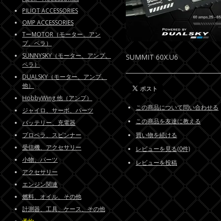
PILIOT ACCESSORIES
OMP ACCESSORIES
TーMOTOR（モーター、アン
プ、ペラ）
SUNNYSKY（モーター、アンプ、
SUMMIT 60X.U6
ペラ）
DUALSKY（モーター、アンプ、
他）
HobbyWing 他（アンプ）
この商品について問い合わせる
ジャイロ、サーボ、パーツ
この商品を友達に教える
バッテリー、充電器
プロペラ、スピンナー
買い物を続ける
受信機、アクセサリー
レビューを見る(0件)
小物、パーツ
レビューを投稿
アクセサリー
エンジン関連
燃料、オイル、その他
計測器、工具、ケース、その他