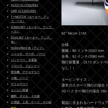
PILIOT ACCESSORIES
OMP ACCESSORIES
TーMOTOR（モーター、アン
プ、ペラ）
SUNNYSKY（モーター、アンプ、
ペラ）
82" falcon 2.1M
DUALSKY（モーター、アンプ、
他）
仕様
HobbyWing 他（アンプ）
翼幅：80 インチ/2032 mm
ジャイロ、サーボ、パーツ
全長：82 インチ/2080 mm
バッテリー、充電器
飛行前重量：23.15 ポンド/
プロペラ、スピンナー
なし！）
受信機、アクセサリー
小物、パーツ
タービンサイズ：
アクセサリー
通常のスポーツ飛行の場合 120
エンジン関連
3D ベクター飛行の場合 160-1
燃料、オイル、その他
計測器、工具、ケース、その他
製品に含まれるハードウェ