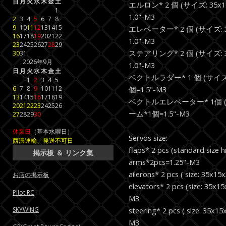
日
月
火
水
木
金
土
エルロン* 2 個 (サイズ: 35x1
1
1.0"-M3
2
3
4
5
6
7
8
9
10
11
12
13
14
15
エレベーター* 2 個 (サイズ: 35
16
17
18
19
20
21
22
1.0"-M3
23
24
25
26
27
28
29
ステアリング* 2 個 (サイズ: 35
30
31
2026年9月
1.0"-M3
日
月
火
水
木
金
土
ベクトルラダー* 1 個 (サイズ: 
1
2
3
4
5
6
7
8
9
10
11
12
個=1.5"-M3
13
14
15
16
17
18
19
ベクトルエレベーター* 1個 ( サイ
20
21
22
23
24
25
26
ーム*1個=1.5"-M3
27
28
29
30
休業日
（基本水曜日）
Servos size:
西濃運輸、発送不可日
flaps* 2 pcs (standard size 
掲示板 ＆ リンク集
arms*2pcs=1.25"-M3
ailerons* 2 pcs ( size: 35x
お店の掲示板
elevators* 2 pcs (size: 35x
Pilot RC
M3
SKYWING
steering* 2 pcs ( size: 35x
M3