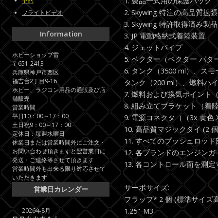
1. 製品一式用の保護バッグ
予約
2. Skywing 特注の高品質
フライトビデオ
3. Skywing 特許取得済
Information
3. JP 電動格納式着陸装置
4. ジェットパイプ
ホビーショップ雷
5. ベクター（ベクター パ
〒651-2413
6. タンク（3500 ml）、ス
兵庫県神戸市西区
福吉台2丁目9-16
タンク（200 ml）、燃料パ
ホビー、ラジコン用品の通販及び店
7. 燃料および換気ポイント（
舗販売
8. 組み立てブラケット（着
営業時間
平日10：00～17：00
9. 電源コネクタ（（3x 黄色 XT
土日祝9：00～17：00
10. 高品質マジックタイ (2 個
定休日：毎週水曜日
11. すべてのプッシュロッ
休業日または営業時間外にご注文・
お問い合わせ頂きますと翌営業日に
12. 各ブランドのエンジン
発送・ご連絡等させて頂きます
13. 各コントロール面を測
営業時間外も出来る限り対応させて
いただきます
サーボサイズ:
営業日カレンダー
フラップ* 2 個 (標準サイズ高ト
1.25"-M3
2026年8月