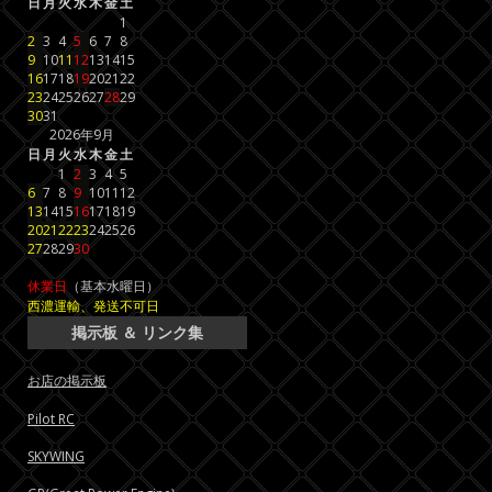
日
月
火
水
木
金
土
1
2
3
4
5
6
7
8
9
10
11
12
13
14
15
16
17
18
19
20
21
22
23
24
25
26
27
28
29
30
31
2026年9月
日
月
火
水
木
金
土
1
2
3
4
5
6
7
8
9
10
11
12
13
14
15
16
17
18
19
20
21
22
23
24
25
26
27
28
29
30
休業日
（基本水曜日）
西濃運輸、発送不可日
掲示板 ＆ リンク集
お店の掲示板
Pilot RC
SKYWING