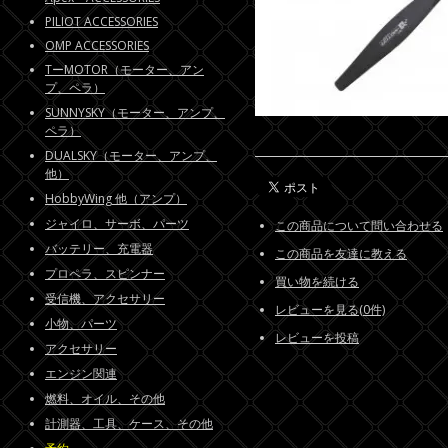
PILIOT ACCESSORIES
OMP ACCESSORIES
TーMOTOR（モーター、アン
プ、ペラ）
SUNNYSKY（モーター、アンプ、
ペラ）
DUALSKY（モーター、アンプ、
他）
HobbyWing 他（アンプ）
ジャイロ、サーボ、パーツ
この商品について問い合わせる
バッテリー、充電器
この商品を友達に教える
プロペラ、スピンナー
買い物を続ける
受信機、アクセサリー
レビューを見る(0件)
小物、パーツ
レビューを投稿
アクセサリー
エンジン関連
燃料、オイル、その他
計測器、工具、ケース、その他