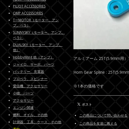
PILIOT ACCESSORIES
OMP ACCESSORIES
TーMOTOR（モーター、アン
プ、ペラ）
SUNNYSKY（モーター、アンプ、
ペラ）
DUALSKY（モーター、アンプ、
他）
HobbyWing 他（アンプ）
アルミアーム 25T(5.9mm用
ジャイロ、サーボ、パーツ
バッテリー、充電器
Horn Gear Spline : 25T(5.9mm
プロペラ、スピンナー
※1本の価格です
受信機、アクセサリー
小物、パーツ
アクセサリー
エンジン関連
燃料、オイル、その他
この商品について問い合わせる
計測器、工具、ケース、その他
この商品を友達に教える