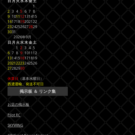
日
月
火
水
木
金
土
1
2
3
4
5
6
7
8
9
10
11
12
13
14
15
16
17
18
19
20
21
22
23
24
25
26
27
28
29
30
31
2026年9月
日
月
火
水
木
金
土
1
2
3
4
5
6
7
8
9
10
11
12
13
14
15
16
17
18
19
20
21
22
23
24
25
26
27
28
29
30
休業日
（基本水曜日）
西濃運輸、発送不可日
掲示板 ＆ リンク集
お店の掲示板
Pilot RC
SKYWING