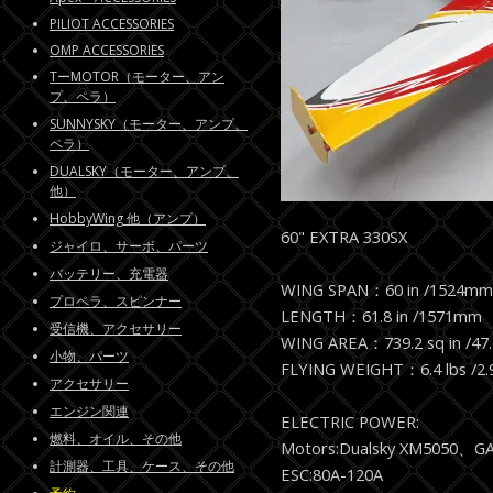
PILIOT ACCESSORIES
OMP ACCESSORIES
TーMOTOR（モーター、アン
プ、ペラ）
SUNNYSKY（モーター、アンプ、
ペラ）
DUALSKY（モーター、アンプ、
他）
HobbyWing 他（アンプ）
60" EXTRA 330SX
ジャイロ、サーボ、パーツ
バッテリー、充電器
WING SPAN：60 in /1524mm
プロペラ、スピンナー
LENGTH：61.8 in /1571mm
受信機、アクセサリー
WING AREA：739.2 sq in /47
小物、パーツ
FLYING WEIGHT：6.4 lbs /2.
アクセサリー
エンジン関連
ELECTRIC POWER:
燃料、オイル、その他
Motors:Dualsky XM5050、G
計測器、工具、ケース、その他
ESC:80A-120A