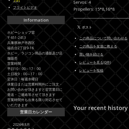
予約
Servos: 4
フライトビデオ
Propellers: 15*8,16*8
Information
ホビーショップ雷
〒651-2413
この商品について問い合わせる
兵庫県神戸市西区
この商品を友達に教える
福吉台2丁目9-16
ホビー、ラジコン用品の通販及び店
買い物を続ける
舗販売
レビューを見る(0件)
営業時間
平日10：00～17：00
レビューを投稿
土日祝9：00～17：00
定休日：毎週水曜日
休業日または営業時間外にご注文・
お問い合わせ頂きますと翌営業日に
発送・ご連絡等させて頂きます
営業時間外も出来る限り対応させて
いただきます
Your recent history
営業日カレンダー
2026年8月