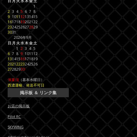
日
月
火
水
木
金
土
1
2
3
4
5
6
7
8
9
10
11
12
13
14
15
16
17
18
19
20
21
22
23
24
25
26
27
28
29
30
31
2026年9月
日
月
火
水
木
金
土
1
2
3
4
5
6
7
8
9
10
11
12
13
14
15
16
17
18
19
20
21
22
23
24
25
26
27
28
29
30
休業日
（基本水曜日）
西濃運輸、発送不可日
掲示板 ＆ リンク集
お店の掲示板
Pilot RC
SKYWING