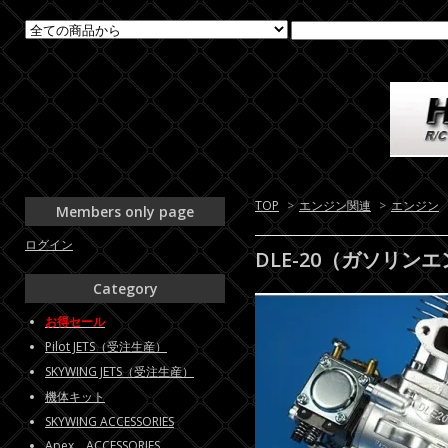
TOP
>
エンジン関連
>
エンジン
Members only page
ログイン
DLE-20（ガソリン
Category
お得セール
Pilot JETS（受注生産）
SKYWING JETS（受注生産）
機体キット
SKYWING ACCESSORIES
Apex ACCESSORIES