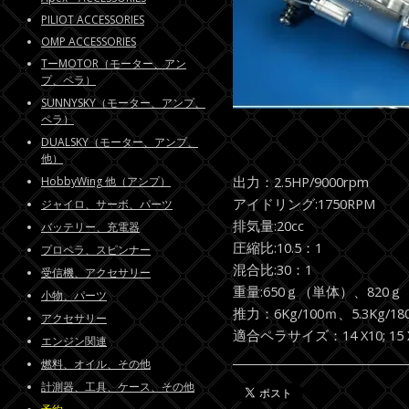
PILIOT ACCESSORIES
OMP ACCESSORIES
TーMOTOR（モーター、アン
プ、ペラ）
SUNNYSKY（モーター、アンプ、
ペラ）
DUALSKY（モーター、アンプ、
他）
出力：2.5HP/9000rpm
HobbyWing 他（アンプ）
アイドリング:1750RPM
ジャイロ、サーボ、パーツ
排気量:20cc
バッテリー、充電器
圧縮比:10.5：1
プロペラ、スピンナー
混合比:30：1
受信機、アクセサリー
重量:650ｇ（単体）、820
小物、パーツ
推力：6Kg/100ｍ、5.3Kg/18
アクセサリー
適合ペラサイズ：14 X10; 15 X 8; 1
エンジン関連
燃料、オイル、その他
計測器、工具、ケース、その他