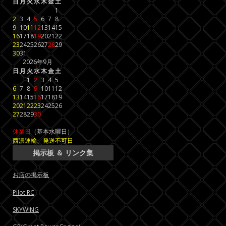
日
月
火
水
木
金
土
1
2
3
4
5
6
7
8
9
10
11
12
13
14
15
16
17
18
19
20
21
22
23
24
25
26
27
28
29
30
31
2026年9月
日
月
火
水
木
金
土
1
2
3
4
5
6
7
8
9
10
11
12
13
14
15
16
17
18
19
20
21
22
23
24
25
26
27
28
29
30
休業日
（基本水曜日）
西濃運輸、発送不可日
掲示板 ＆ リンク集
お店の掲示板
Pilot RC
SKYWING