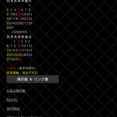
日
月
火
水
木
金
土
1
2
3
4
5
6
7
8
9
10
11
12
13
14
15
16
17
18
19
20
21
22
23
24
25
26
27
28
29
30
31
2026年9月
日
月
火
水
木
金
土
1
2
3
4
5
6
7
8
9
10
11
12
13
14
15
16
17
18
19
20
21
22
23
24
25
26
27
28
29
30
休業日
（基本水曜日）
西濃運輸、発送不可日
掲示板 ＆ リンク集
お店の掲示板
Pilot RC
SKYWING