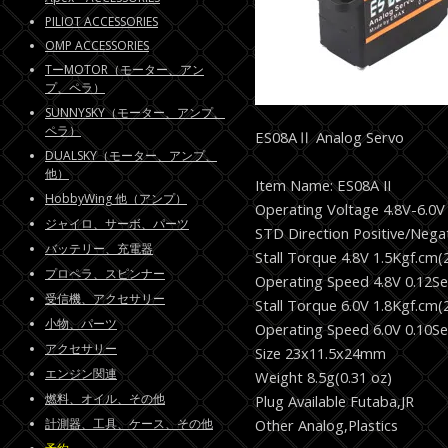
PILIOT ACCESSORIES
OMP ACCESSORIES
TーMOTOR（モーター、アン
プ、ペラ）
SUNNYSKY（モーター、アンプ、
ペラ）
ES08AⅡ Analog Servo
DUALSKY（モーター、アンプ、
他）
Item Name: ES08A II
HobbyWing 他（アンプ）
Operating Voltage 4.8V-6.0V
ジャイロ、サーボ、パーツ
STD Direction Positive/Nega
バッテリー、充電器
Stall Torque 4.8V 1.5Kgf.cm(2
プロペラ、スピンナー
Operating Speed 4.8V 0.12Se
受信機、アクセサリー
Stall Torque 6.0V 1.8Kgf.cm(2
小物、パーツ
Operating Speed 6.0V 0.10Se
アクセサリー
Size 23x11.5x24mm
エンジン関連
Weight 8.5g(0.31 oz)
燃料、オイル、その他
Plug Available Futaba,JR
計測器、工具、ケース、その他
Other Analog,Plastics