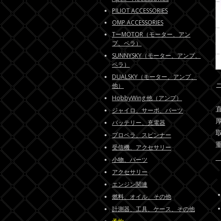
PILIOT ACCESSORIES
OMP ACCESSORIES
TーMOTOR（モーター、アン
プ、ペラ）
SUNNYSKY（モーター、アンプ、
ペラ）
DUALSKY（モーター、アンプ、
他）
HobbyWing 他（アンプ）
直
ジャイロ、サーボ、パーツ
厚
バッテリー、充電器
プロペラ、スピンナー
受信機、アクセサリー
小物、パーツ
アクセサリー
エンジン関連
燃料、オイル、その他
計測器、工具、ケース、その他