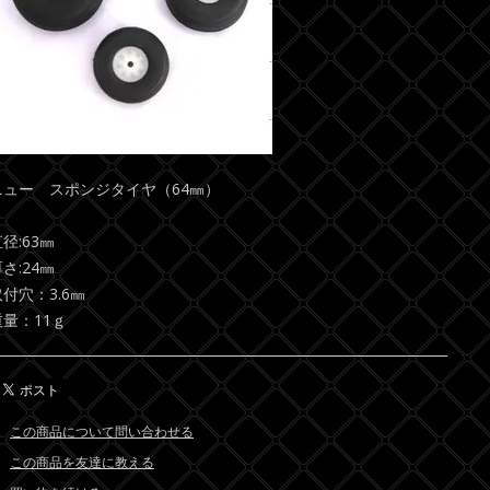
ニュー スポンジタイヤ（64㎜）
径:63㎜
さ:24㎜
取付穴：3.6㎜
重量：11ｇ
この商品について問い合わせる
この商品を友達に教える