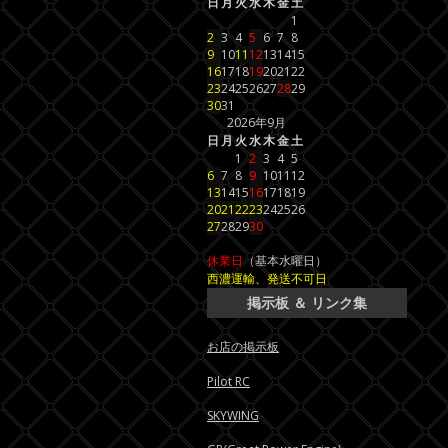
日
月
火
水
木
金
土
1
2
3
4
5
6
7
8
9
10
11
12
13
14
15
16
17
18
19
20
21
22
23
24
25
26
27
28
29
30
31
2026年9月
日
月
火
水
木
金
土
1
2
3
4
5
6
7
8
9
10
11
12
13
14
15
16
17
18
19
20
21
22
23
24
25
26
27
28
29
30
休業日
（基本水曜日）
西濃運輸、発送不可日
掲示板 ＆ リンク集
お店の掲示板
Pilot RC
SKYWING