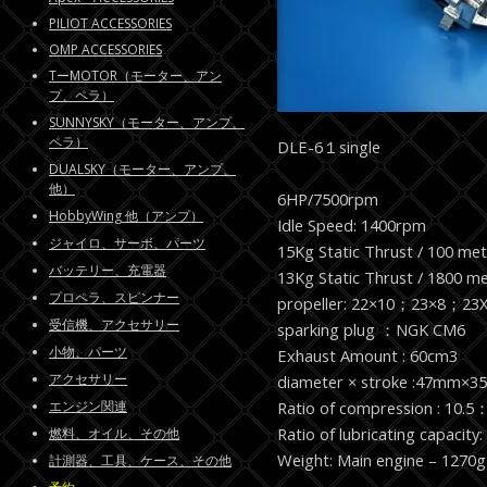
PILIOT ACCESSORIES
OMP ACCESSORIES
TーMOTOR（モーター、アン
プ、ペラ）
SUNNYSKY（モーター、アンプ、
ペラ）
DLE-6１single
DUALSKY（モーター、アンプ、
他）
6HP/7500rpm
HobbyWing 他（アンプ）
Idle Speed: 1400rpm
ジャイロ、サーボ、パーツ
15Kg Static Thrust / 100 met
バッテリー、充電器
13Kg Static Thrust / 1800 me
プロペラ、スピンナー
propeller: 22×10；23×8；23
受信機、アクセサリー
sparking plug ：NGK CM6
小物、パーツ
Exhaust Amount : 60cm3
アクセサリー
diameter × stroke :47mm×
エンジン関連
Ratio of compression : 10.5
Ratio of lubricating capacity:
燃料、オイル、その他
Weight: Main engine – 1270g
計測器、工具、ケース、その他