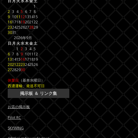
日
月
火
水
木
金
土
1
2
3
4
5
6
7
8
9
10
11
12
13
14
15
16
17
18
19
20
21
22
23
24
25
26
27
28
29
30
31
2026年9月
日
月
火
水
木
金
土
1
2
3
4
5
6
7
8
9
10
11
12
13
14
15
16
17
18
19
20
21
22
23
24
25
26
27
28
29
30
休業日
（基本水曜日）
西濃運輸、発送不可日
掲示板 ＆ リンク集
お店の掲示板
Pilot RC
SKYWING