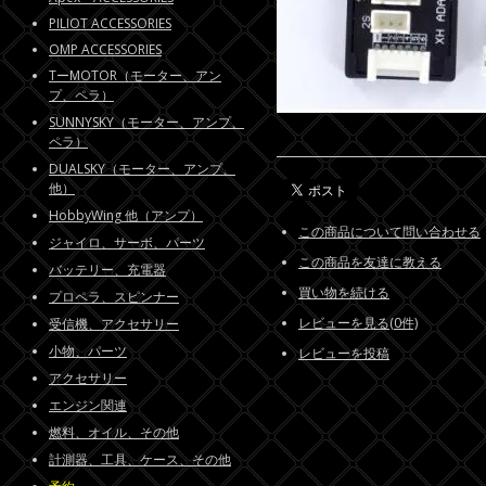
PILIOT ACCESSORIES
OMP ACCESSORIES
TーMOTOR（モーター、アン
プ、ペラ）
SUNNYSKY（モーター、アンプ、
ペラ）
DUALSKY（モーター、アンプ、
他）
HobbyWing 他（アンプ）
この商品について問い合わせる
ジャイロ、サーボ、パーツ
この商品を友達に教える
バッテリー、充電器
買い物を続ける
プロペラ、スピンナー
レビューを見る(0件)
受信機、アクセサリー
小物、パーツ
レビューを投稿
アクセサリー
エンジン関連
燃料、オイル、その他
計測器、工具、ケース、その他