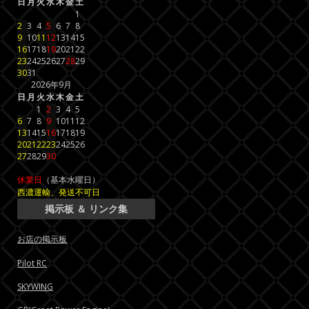
日
月
火
水
木
金
土
1
2
3
4
5
6
7
8
9
10
11
12
13
14
15
16
17
18
19
20
21
22
23
24
25
26
27
28
29
30
31
2026年9月
日
月
火
水
木
金
土
1
2
3
4
5
6
7
8
9
10
11
12
13
14
15
16
17
18
19
20
21
22
23
24
25
26
27
28
29
30
休業日
（基本水曜日）
西濃運輸、発送不可日
掲示板 ＆ リンク集
お店の掲示板
Pilot RC
SKYWING