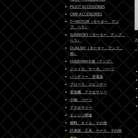
PILIOT ACCESSORIES
OMP ACCESSORIES
TーMOTOR（モーター、アン
プ、ペラ）
SUNNYSKY（モーター、アンプ、
ペラ）
DUALSKY（モーター、アンプ、
他）
HobbyWing 他（アンプ）
ジャイロ、サーボ、パーツ
バッテリー、充電器
プロペラ、スピンナー
受信機、アクセサリー
小物、パーツ
アクセサリー
エンジン関連
燃料、オイル、その他
計測器、工具、ケース、その他