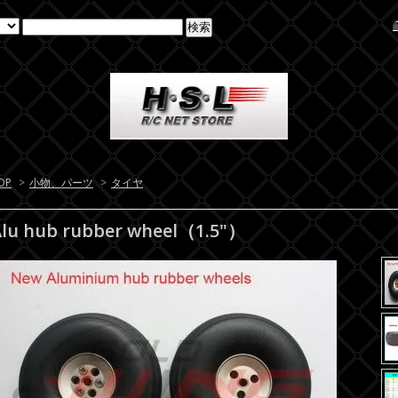
OP
>
小物、パーツ
>
タイヤ
Alu hub rubber wheel（1.5"）