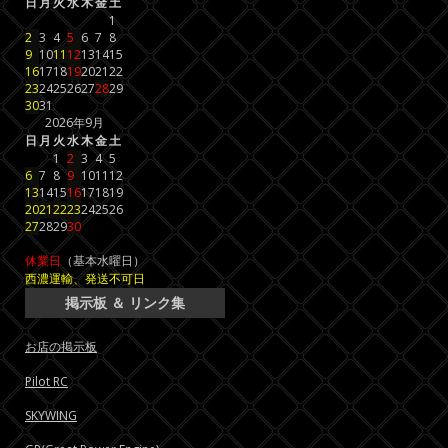
日
月
火
水
木
金
土
1
2
3
4
5
6
7
8
9
10
11
12
13
14
15
16
17
18
19
20
21
22
23
24
25
26
27
28
29
30
31
2026年9月
日
月
火
水
木
金
土
1
2
3
4
5
6
7
8
9
10
11
12
13
14
15
16
17
18
19
20
21
22
23
24
25
26
27
28
29
30
休業日
（基本水曜日）
西濃運輸、発送不可日
掲示板 ＆ リンク集
お店の掲示板
Pilot RC
SKYWING