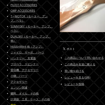
PILIOT ACCESSORIES
OMP ACCESSORIES
TーMOTOR（モーター、アン
プ、ペラ）
SUNNYSKY（モーター、アンプ、
ペラ）
DUALSKY（モーター、アンプ、
他）
HobbyWing 他（アンプ）
ジャイロ、サーボ、パーツ
この商品について問い合わせる
バッテリー、充電器
プロペラ、スピンナー
この商品を友達に教える
受信機、アクセサリー
買い物を続ける
小物、パーツ
レビューを見る(0件)
アクセサリー
レビューを投稿
エンジン関連
燃料、オイル、その他
計測器、工具、ケース、その他