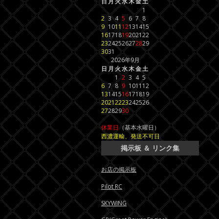
日
月
火
水
木
金
土
1
2
3
4
5
6
7
8
9
10
11
12
13
14
15
16
17
18
19
20
21
22
23
24
25
26
27
28
29
30
31
2026年9月
日
月
火
水
木
金
土
1
2
3
4
5
6
7
8
9
10
11
12
13
14
15
16
17
18
19
20
21
22
23
24
25
26
27
28
29
30
休業日
（基本水曜日）
西濃運輸、発送不可日
掲示板 ＆ リンク集
お店の掲示板
Pilot RC
SKYWING