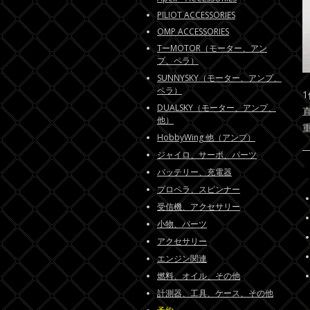
PILIOT ACCESSORIES
OMP ACCESSORIES
TーMOTOR（モーター、アン
プ、ペラ）
SUNNYSKY（モーター、アンプ、
ペラ）
DUALSKY（モーター、アンプ、
他）
HobbyWing 他（アンプ）
ジャイロ、サーボ、パーツ
バッテリー、充電器
プロペラ、スピンナー
受信機、アクセサリー
小物、パーツ
アクセサリー
エンジン関連
燃料、オイル、その他
計測器、工具、ケース、その他