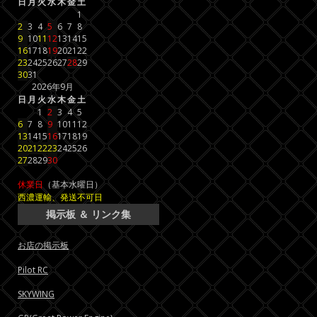
日
月
火
水
木
金
土
1
2
3
4
5
6
7
8
9
10
11
12
13
14
15
16
17
18
19
20
21
22
23
24
25
26
27
28
29
30
31
2026年9月
日
月
火
水
木
金
土
1
2
3
4
5
6
7
8
9
10
11
12
13
14
15
16
17
18
19
20
21
22
23
24
25
26
27
28
29
30
休業日
（基本水曜日）
西濃運輸、発送不可日
掲示板 ＆ リンク集
お店の掲示板
Pilot RC
SKYWING