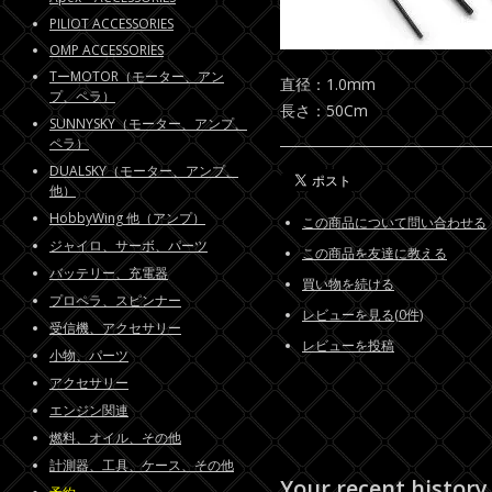
PILIOT ACCESSORIES
OMP ACCESSORIES
TーMOTOR（モーター、アン
直径：1.0mm
プ、ペラ）
長さ：50Cm
SUNNYSKY（モーター、アンプ、
ペラ）
DUALSKY（モーター、アンプ、
他）
HobbyWing 他（アンプ）
この商品について問い合わせる
ジャイロ、サーボ、パーツ
この商品を友達に教える
バッテリー、充電器
買い物を続ける
プロペラ、スピンナー
レビューを見る(0件)
受信機、アクセサリー
レビューを投稿
小物、パーツ
アクセサリー
エンジン関連
燃料、オイル、その他
計測器、工具、ケース、その他
Your recent history