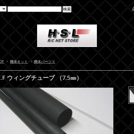
OP
>
機体キット
>
機体パーツⅡ
C.F ウィングチューブ （7.5㎜）