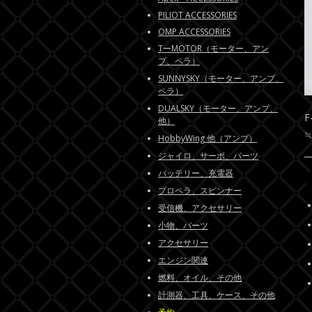
PILIOT ACCESSORIES
OMP ACCESSORIES
TーMOTOR（モーター、アン
プ、ペラ）
SUNNYSKY（モーター、アンプ、
ペラ）
DUALSKY（モーター、アンプ、
他）
≒
HobbyWing 他（アンプ）
ジャイロ、サーボ、パーツ
バッテリー、充電器
プロペラ、スピンナー
受信機、アクセサリー
小物、パーツ
アクセサリー
エンジン関連
燃料、オイル、その他
計測器、工具、ケース、その他