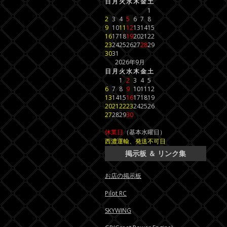
日
月
火
水
木
金
土
1
2
3
4
5
6
7
8
9
10
11
12
13
14
15
16
17
18
19
20
21
22
23
24
25
26
27
28
29
30
31
2026年9月
日
月
火
水
木
金
土
1
2
3
4
5
6
7
8
9
10
11
12
13
14
15
16
17
18
19
20
21
22
23
24
25
26
27
28
29
30
休業日
（基本水曜日）
西濃運輸、発送不可日
掲示板 ＆ リンク集
お店の掲示板
Pilot RC
SKYWING