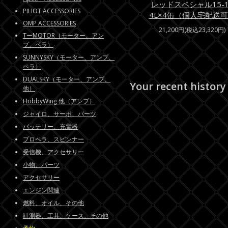
レッドスペシャル15-1
PILIOT ACCESSORIES
4L×4缶（個人宅配送
OMP ACCESSORIES
21,200円(税込23,320円)
TーMOTOR（モーター、アン
プ、ペラ）
SUNNYSKY（モーター、アンプ、
ペラ）
DUALSKY（モーター、アンプ、
Your recent history
他）
HobbyWing 他（アンプ）
ジャイロ、サーボ、パーツ
バッテリー、充電器
プロペラ、スピンナー
受信機、アクセサリー
小物、パーツ
アクセサリー
エンジン関連
燃料、オイル、その他
計測器、工具、ケース、その他