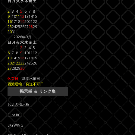
日
月
火
水
木
金
土
1
2
3
4
5
6
7
8
9
10
11
12
13
14
15
16
17
18
19
20
21
22
23
24
25
26
27
28
29
30
31
2026年9月
日
月
火
水
木
金
土
1
2
3
4
5
6
7
8
9
10
11
12
13
14
15
16
17
18
19
20
21
22
23
24
25
26
27
28
29
30
休業日
（基本水曜日）
西濃運輸、発送不可日
掲示板 ＆ リンク集
お店の掲示板
Pilot RC
SKYWING