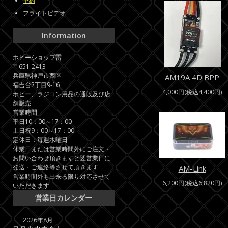
予約
フライトビデオ
Information
ホビーショップ雷
〒651-2413
兵庫県神戸市西区
AM19A 4D BPP
福吉台2丁目9-16
4,000円(税込4,400円)
ホビー、ラジコン用品の通販及び店
舗販売
営業時間
平日10：00～17：00
土日祝9：00～17：00
定休日：毎週水曜日
休業日または営業時間外にご注文・
お問い合わせ頂きますと翌営業日に
発送・ご連絡等させて頂きます
AM-Link
営業時間外も出来る限り対応させて
6,200円(税込6,820円)
いただきます
営業日カレンダー
2026年8月