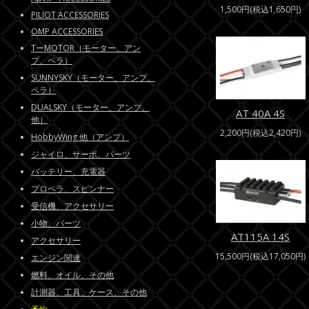
1,500円(税込1,650円)
PILIOT ACCESSORIES
OMP ACCESSORIES
TーMOTOR（モーター、アン
プ、ペラ）
SUNNYSKY（モーター、アンプ、
ペラ）
DUALSKY（モーター、アンプ、
AT 40A 4S
他）
2,200円(税込2,420円)
HobbyWing 他（アンプ）
ジャイロ、サーボ、パーツ
バッテリー、充電器
プロペラ、スピンナー
受信機、アクセサリー
小物、パーツ
AT115A 14S
アクセサリー
15,500円(税込17,050円)
エンジン関連
燃料、オイル、その他
計測器、工具、ケース、その他