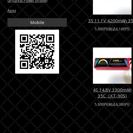
GP(Great Power Engine)
Apex
3S 11.1V 4200mAh 3
Mobile
5,600円(税込6,160円)
4S 14.8V 3300mAh
35C（XT-90S)
5,800円(税込6,380円)