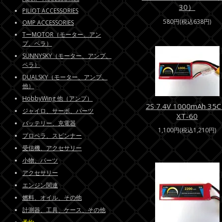
30）
PILIOT ACCESSORIES
580円(税込638円)
OMP ACCESSORIES
TーMOTOR（モーター、アン
プ、ペラ）
SUNNYSKY（モーター、アンプ、
ペラ）
DUALSKY（モーター、アンプ、
他）
HobbyWing 他（アンプ）
2S 7.4V 1000mAh 3
ジャイロ、サーボ、パーツ
XT-60
バッテリー、充電器
1,100円(税込1,210円)
プロペラ、スピンナー
受信機、アクセサリー
小物、パーツ
アクセサリー
エンジン関連
燃料、オイル、その他
計測器、工具、ケース、その他