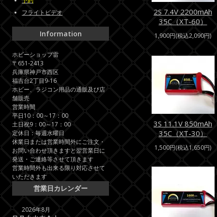
予約
2S 7.4V 2200mAh
フライトビデオ
35C（XT-60）
Information
1,900円(税込2,090円)
ホビーショップ雷
〒651-2413
兵庫県神戸市西区
福吉台2丁目9-16
ホビー、ラジコン用品の通販及び店
舗販売
営業時間
平日10：00～17：00
3S 11.1V 850mAh
土日祝9：00～17：00
35C（XT-30）
定休日：毎週水曜日
休業日または営業時間外にご注文・
1,500円(税込1,650円)
お問い合わせ頂きますと翌営業日に
発送・ご連絡等させて頂きます
営業時間外も出来る限り対応させて
いただきます
営業日カレンダー
2026年8月