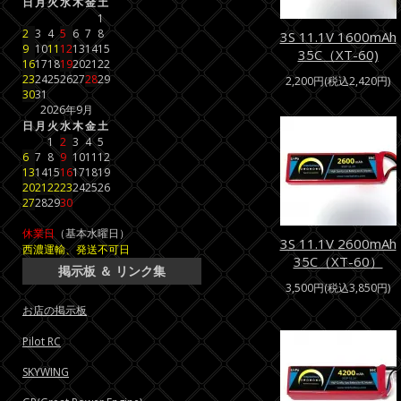
日
月
火
水
木
金
土
1
2
3
4
5
6
7
8
3S 11.1V 1600mAh
9
10
11
12
13
14
15
35C（XT-60)
16
17
18
19
20
21
22
23
24
25
26
27
28
29
2,200円(税込2,420円)
30
31
2026年9月
日
月
火
水
木
金
土
1
2
3
4
5
6
7
8
9
10
11
12
13
14
15
16
17
18
19
20
21
22
23
24
25
26
27
28
29
30
休業日
（基本水曜日）
3S 11.1V 2600mAh
西濃運輸、発送不可日
35C（XT-60）
掲示板 ＆ リンク集
3,500円(税込3,850円)
お店の掲示板
Pilot RC
SKYWING