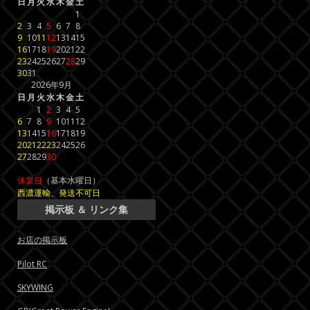
日
月
火
水
木
金
土
1
2
3
4
5
6
7
8
9
10
11
12
13
14
15
16
17
18
19
20
21
22
23
24
25
26
27
28
29
30
31
2026年9月
日
月
火
水
木
金
土
1
2
3
4
5
6
7
8
9
10
11
12
13
14
15
16
17
18
19
20
21
22
23
24
25
26
27
28
29
30
休業日
（基本水曜日）
西濃運輸、発送不可日
掲示板 ＆ リンク集
お店の掲示板
Pilot RC
SKYWING