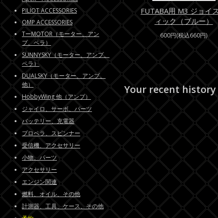
FUTABA用 M3 ジョイ
PILIOT ACCESSORIES
ィック（ブルー）
OMP ACCESSORIES
TーMOTOR（モーター、アン
600円(税込660円)
プ、ペラ）
SUNNYSKY（モーター、アンプ、
ペラ）
DUALSKY（モーター、アンプ、
他）
Your recent history
HobbyWing 他（アンプ）
ジャイロ、サーボ、パーツ
バッテリー、充電器
プロペラ、スピンナー
受信機、アクセサリー
小物、パーツ
アクセサリー
エンジン関連
燃料、オイル、その他
計測器、工具、ケース、その他