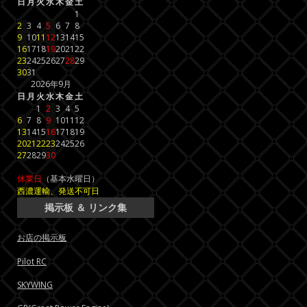
日
月
火
水
木
金
土
1
2
3
4
5
6
7
8
9
10
11
12
13
14
15
16
17
18
19
20
21
22
23
24
25
26
27
28
29
30
31
2026年9月
日
月
火
水
木
金
土
1
2
3
4
5
6
7
8
9
10
11
12
13
14
15
16
17
18
19
20
21
22
23
24
25
26
27
28
29
30
休業日
（基本水曜日）
西濃運輸、発送不可日
掲示板 ＆ リンク集
お店の掲示板
Pilot RC
SKYWING