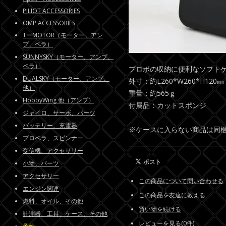
PILIOT ACCESSORIES
OMP ACCESSORIES
TーMOTOR（モーター、アン
プ、ペラ）
SUNNYSKY（モーター、アンプ、
ペラ）
プロポの収納に便利なソフト
DUALSKY（モーター、アンプ、
外寸：約L260*W260*H120㎜
他）
重量：約565ｇ
HobbyWing 他（アンプ）
付属品：カットスポンジ
ジャイロ、サーボ、パーツ
バッテリー、充電器
※ケースに入らない商品は同
プロペラ、スピンナー
受信機、アクセサリー
小物、パーツ
アクセサリー
この商品について問い合わせる
エンジン関連
この商品を友達に教える
燃料、オイル、その他
買い物を続ける
計測器、工具、ケース、その他
レビューを見る(0件)