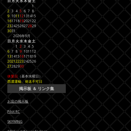
日
月
火
水
木
金
土
1
2
3
4
5
6
7
8
9
10
11
12
13
14
15
16
17
18
19
20
21
22
23
24
25
26
27
28
29
30
31
2026年9月
日
月
火
水
木
金
土
1
2
3
4
5
6
7
8
9
10
11
12
13
14
15
16
17
18
19
20
21
22
23
24
25
26
27
28
29
30
休業日
（基本水曜日）
西濃運輸、発送不可日
掲示板 ＆ リンク集
お店の掲示板
Pilot RC
SKYWING