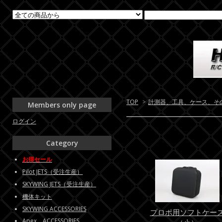
TOP
>
計測器、工具、ケース、そ
Members only page
ログイン
Category
お得セール
Pilot JETS（受注生産）
SKYWING JETS（受注生産）
機体キット
SKYWING ACCESSORIES
プロポ用ソフトケー
Apex ACCESSORIES