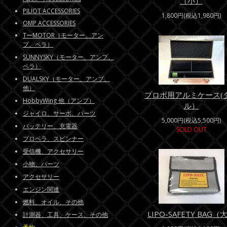
（小）
PILIOT ACCESSORIES
1,800円(税込1,980円)
OMP ACCESSORIES
TーMOTOR（モーター、アン
プ、ペラ）
SUNNYSKY（モーター、アンプ、
ペラ）
DUALSKY（モーター、アンプ、
他）
プロポ用アルミケース(
HobbyWing 他（アンプ）
ル）
ジャイロ、サーボ、パーツ
5,000円(税込5,500円)
バッテリー、充電器
SOLD OUT
プロペラ、スピンナー
受信機、アクセサリー
小物、パーツ
アクセサリー
エンジン関連
燃料、オイル、その他
LIPO-SAFETY BAG（
計測器、工具、ケース、その他