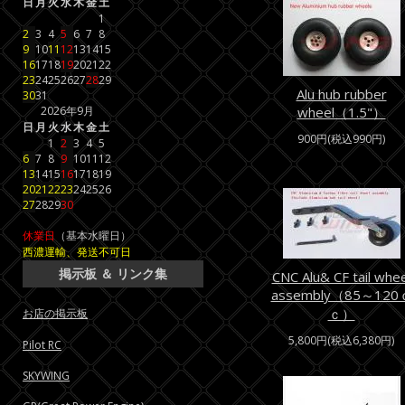
日
月
火
水
木
金
土
1
2
3
4
5
6
7
8
9
10
11
12
13
14
15
16
17
18
19
20
21
22
23
24
25
26
27
28
29
Alu hub rubber
30
31
2026年9月
wheel（1.5"）
日
月
火
水
木
金
土
900円(税込990円)
1
2
3
4
5
6
7
8
9
10
11
12
13
14
15
16
17
18
19
20
21
22
23
24
25
26
27
28
29
30
休業日
（基本水曜日）
西濃運輸、発送不可日
掲示板 ＆ リンク集
CNC Alu& CF tail whee
assembly（85～120
ｃ）
お店の掲示板
5,800円(税込6,380円)
Pilot RC
SKYWING