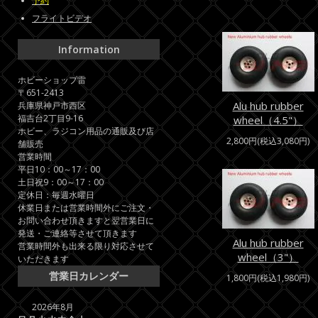
予約
フライトビデオ
Information
ホビーショップ雷
〒651-2413
Alu hub rubber
兵庫県神戸市西区
福吉台2丁目9-16
wheel（4.5"）
ホビー、ラジコン用品の通販及び店
2,800円(税込3,080円)
舗販売
営業時間
平日10：00～17：00
土日祝9：00～17：00
定休日：毎週水曜日
休業日または営業時間外にご注文・
お問い合わせ頂きますと翌営業日に
発送・ご連絡等させて頂きます
Alu hub rubber
営業時間外も出来る限り対応させて
wheel（3"）
いただきます
営業日カレンダー
1,800円(税込1,980円)
2026年8月