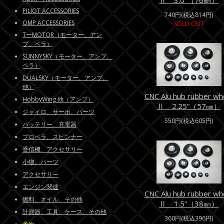
Ⅱ 3.0”（76㎜）
PILIOT ACCESSORIES
740円(税込814円)
OMP ACCESSORIES
SOLD OUT
TーMOTOR（モーター、アン
プ、ペラ）
SUNNYSKY（モーター、アンプ、
ペラ）
DUALSKY（モーター、アンプ、
他）
CNC Alu hub rubber wh
HobbyWing 他（アンプ）
Ⅱ 2.25”（57㎜）
ジャイロ、サーボ、パーツ
550円(税込605円)
バッテリー、充電器
プロペラ、スピンナー
受信機、アクセサリー
小物、パーツ
アクセサリー
エンジン関連
CNC Alu hub rubber wh
燃料、オイル、その他
Ⅱ 1.5”（38㎜）
計測器、工具、ケース、その他
360円(税込396円)