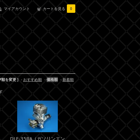
マイアカウント
カートを見る
0
び順を変更 ]
-
おすすめ順
-
価格順
-
新着順
ます
DLE-35RA（ガソリンエン