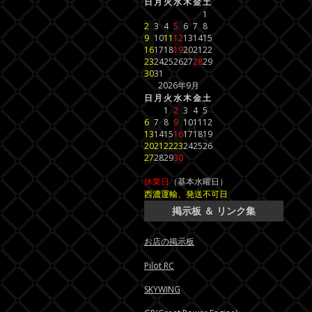
日
月
火
水
木
金
土
1
2
3
4
5
6
7
8
9
10
11
12
13
14
15
16
17
18
19
20
21
22
23
24
25
26
27
28
29
30
31
2026年9月
日
月
火
水
木
金
土
1
2
3
4
5
6
7
8
9
10
11
12
13
14
15
16
17
18
19
20
21
22
23
24
25
26
27
28
29
30
休業日
（基本水曜日）
西濃運輸、発送不可日
掲示板 ＆ リンク集
お店の掲示板
Pilot RC
SKYWING