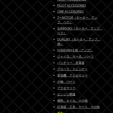
PILIOT ACCESSORIES
OMP ACCESSORIES
TーMOTOR（モーター、アン
プ、ペラ）
SUNNYSKY（モーター、アンプ、
ペラ）
DUALSKY（モーター、アンプ、
他）
HobbyWing 他（アンプ）
ジャイロ、サーボ、パーツ
バッテリー、充電器
プロペラ、スピンナー
受信機、アクセサリー
小物、パーツ
アクセサリー
エンジン関連
燃料、オイル、その他
計測器、工具、ケース、その他