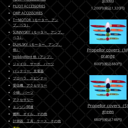
green
PILIOT ACCESSORIES
1,200円(税込1,320円)
OMP ACCESSORIES
TーMOTOR（モーター、アン
プ、ペラ）
SUNNYSKY（モーター、アンプ、
ペラ）
DUALSKY（モーター、アンプ、
Propellor covers（M
他）
orange
HobbyWing 他（アンプ）
ジャイロ、サーボ、パーツ
800円(税込880円)
バッテリー、充電器
プロペラ、スピンナー
受信機、アクセサリー
小物、パーツ
アクセサリー
Propellor covers（S
エンジン関連
green
燃料、オイル、その他
680円(税込748円)
計測器、工具、ケース、その他