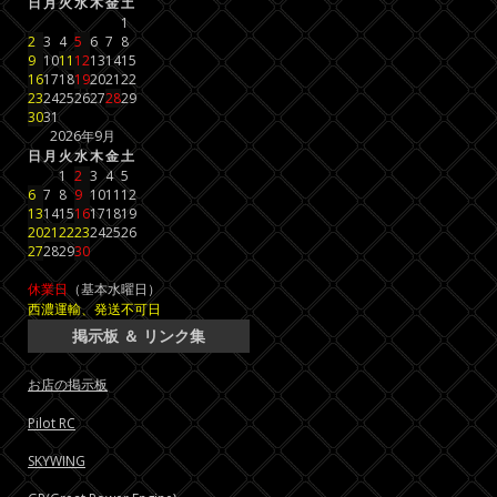
日
月
火
水
木
金
土
1
2
3
4
5
6
7
8
9
10
11
12
13
14
15
16
17
18
19
20
21
22
23
24
25
26
27
28
29
30
31
2026年9月
日
月
火
水
木
金
土
1
2
3
4
5
6
7
8
9
10
11
12
13
14
15
16
17
18
19
20
21
22
23
24
25
26
27
28
29
30
休業日
（基本水曜日）
西濃運輸、発送不可日
掲示板 ＆ リンク集
お店の掲示板
Pilot RC
SKYWING