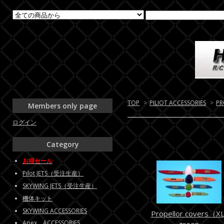
TOP
>
PILIOT ACCESSORIES
>
PR
Members only page
ログイン
Category
お得セール
Pilot JETS（受注生産）
SKYWING JETS（受注生産）
機体キット
SKYWING ACCESSORIES
Propellor covers（XL
Apex ACCESSORIES