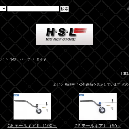
OP
>
小物、パーツ
>
タイヤ
[ 並
全 [46] 商品中 [1-24] 商品を表示しています
次の
C.F テールギアⅡ（100～
C.F テールギアⅡ（80～