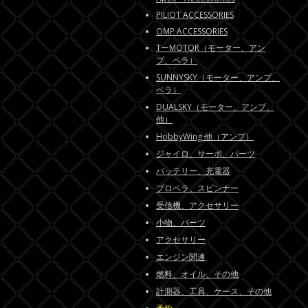
PILIOT ACCESSORIES
OMP ACCESSORIES
TーMOTOR（モーター、アン
プ、ペラ）
SUNNYSKY（モーター、アンプ、
ペラ）
DUALSKY（モーター、アンプ、
他）
HobbyWing 他（アンプ）
ジャイロ、サーボ、パーツ
バッテリー、充電器
プロペラ、スピンナー
受信機、アクセサリー
小物、パーツ
アクセサリー
エンジン関連
燃料、オイル、その他
計測器、工具、ケース、その他