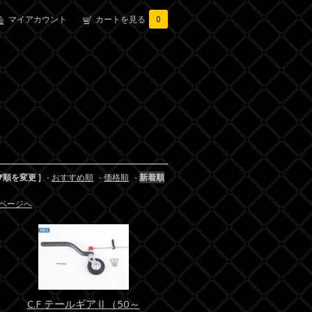
マイアカウント
カートを見る
0
び順を変更 ]
-
おすすめ順
-
価格順
-
新着順
ページへ
C.F テールギアⅡ（50～