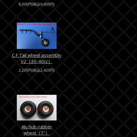
6,000円(税込6,600円)
C.F.Tail wheel assembly
V2（30-40cc）
2,200円(税込2,420円)
Alu hub rubber
wheel（7"）