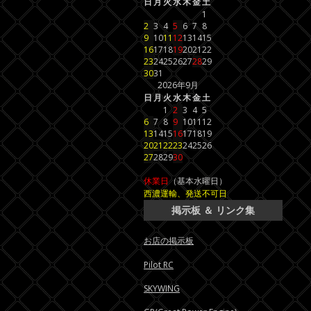
日
月
火
水
木
金
土
1
2
3
4
5
6
7
8
9
10
11
12
13
14
15
16
17
18
19
20
21
22
23
24
25
26
27
28
29
30
31
2026年9月
日
月
火
水
木
金
土
1
2
3
4
5
6
7
8
9
10
11
12
13
14
15
16
17
18
19
20
21
22
23
24
25
26
27
28
29
30
休業日
（基本水曜日）
西濃運輸、発送不可日
掲示板 ＆ リンク集
お店の掲示板
Pilot RC
SKYWING