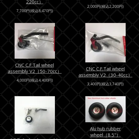
220cc）
2,000円(税込2,200円)
7,700円(税込8,470円)
CNC C.F.Tail wheel
CNC C.F.Tail wheel
assembly V2（50-70cc）
assembly V2（30-40cc）
4,000円(税込4,400円)
3,400円(税込3,740円)
Alu hub rubber
wheel（8.5"）